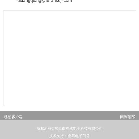
liuxiangqiong@furankeji.com
移动客户端
回到顶部
版权所有©东莞市福然电子科技有限公司
技术支持：企慕电子商务